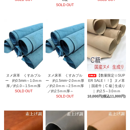
SOLD OUT
ヌメ床革 くすみブル
ヌメ床革 くすみブル
【数量限定☆SUP
ー 約0.5mm～1.0ｍｍ
ー 約1.5mm~2.0ｍｍ厚
ER SALE！！】 ヌメ革
厚／約1.0～1.5ｍｍ厚
／約2.0ｍｍ～2.5ｍｍ厚
｜国産牛｜C 級│生成り
SOLD OUT
／約2.5ｍｍ厚～
｜ 約2.5～3.0ｍｍ
SOLD OUT
10,000円(税込11,000円)