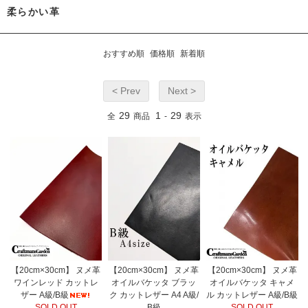
柔らかい革
おすすめ順
価格順
新着順
< Prev
Next >
29
1
29
全
商品
-
表示
【20cm×30cm】 ヌメ革
【20cm×30cm】 ヌメ革
【20cm×30cm】 ヌメ革
ワインレッド カットレ
オイルバケッタ ブラッ
オイルバケッタ キャメ
ザー A級/B級
ク カットレザー A4 A級/
ル カットレザー A級/B級
SOLD OUT
B級
SOLD OUT