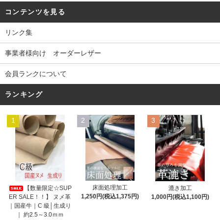
コンテンツを見る
リンク集
事業者様向け オーダーレザー
会員ランクについて
ランキング
1
2
3
床面処理加工
【数量限定☆SUP
漉き加工
1,250円(税込1,375円)
ER SALE！！】 ヌメ革
1,000円(税込1,100円)
｜国産牛｜C 級│生成り
｜ 約2.5～3.0ｍｍ