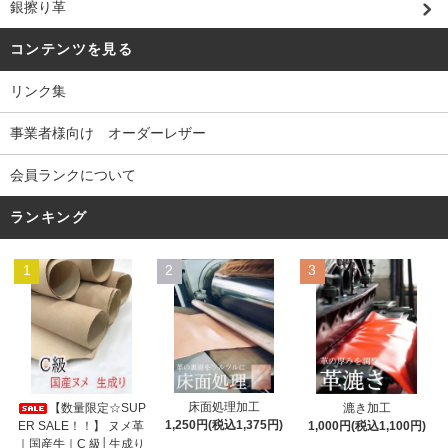
銀擦り革
コンテンツを見る
リンク集
事業者様向け オーダーレザー
会員ランクについて
ランキング
1
2
3
床面処理加工
【数量限定☆SUP
漉き加工
1,250円(税込1,375円)
ER SALE！！】 ヌメ革
1,000円(税込1,100円)
｜国産牛｜C 級│生成り