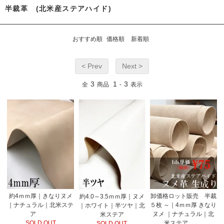
半裁革 (北米産ステアハイド)
おすすめ順
価格順
新着順
< Prev
Next >
3
1
3
全
商品
-
表示
約4ｍｍ厚｜きなりヌメ
卸価格ロット販売 半裁
約4.0～3.5ｍｍ厚｜ヌメ
｜ナチュラル｜北米ステ
５枚 ～｜4ｍｍ厚 きなり
｜ホワイト｜半ツヤ｜北
ア
ヌメ ｜ナチュラル｜北
米ステア
SOLD OUT
米ステア
SOLD OUT