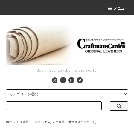
メニュー
Japanese Leather to the world
ホーム
>
ヌメ革｜生成り (半裁)
>
半裁革 (北米産ステアハイド)