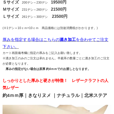
Ｓサイズ
19500円
200デシ～230デシ
Ｍサイズ
21500円
231デシ～260デシ
Ｌサイズ
23500円
261デシ～300デシ
(※1デシ＝10ｃｍ×10ｃｍ 商品価格には別途消費税がかかります。)
厚みを指定する場合はこちらの
漉き加工
を合わせてご注文
下さい。
カート画面備考欄に指定の厚みをご記入お願い致します。
※漉き加工のみのご注文は承れません。半裁革の数量ごとに漉き加工のご注文
が必要となります。
厚みの指定がない場合は原厚 約4ｍｍでのお渡しとなります。
しっかりとした厚みと硬さが特徴！ レザークラフトの人
気レザー
約4ｍｍ厚｜きなりヌメ ｜ナチュラル｜北米ステア