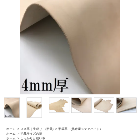
ホーム
>
ヌメ革｜生成り (半裁)
>
半裁革 (北米産ステアハイド)
ホーム
>
半裁サイズの革
ホーム
>
しっかりと硬い革