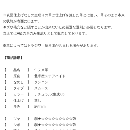
※表面仕上げなしの生成りの革は仕上げを施した革とは違い、革そのまま本来
の状態が表面に出ます。
キズや毛穴など隠すことが出来ないため厳選な選別が必要となります。
当店ではA級の革のみ生成りとして販売しております。
※革によってはトラジワ・焼き印が含まれる場合があります。
【商品詳細】
【 品名 】 牛ヌメ革
【 原皮 】 北米産ステアハイド
【 なめし 】 タンニン
【 タイプ 】 スムース
【 カラー 】 ナチュラル(生成り)
【 仕上げ 】 無し
【 厚み 】 約4mm
【 ツヤ 】 弱★☆☆☆☆☆☆☆☆☆強
【 シボ 】 弱★☆☆☆☆☆☆☆☆☆強