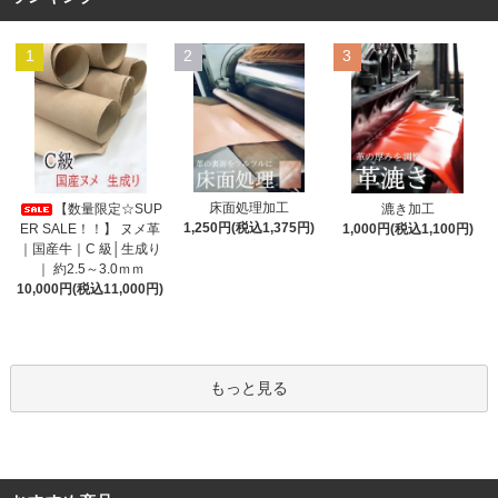
1
2
3
床面処理加工
【数量限定☆SUP
漉き加工
1,250円(税込1,375円)
ER SALE！！】 ヌメ革
1,000円(税込1,100円)
｜国産牛｜C 級│生成り
｜ 約2.5～3.0ｍｍ
10,000円(税込11,000円)
もっと見る