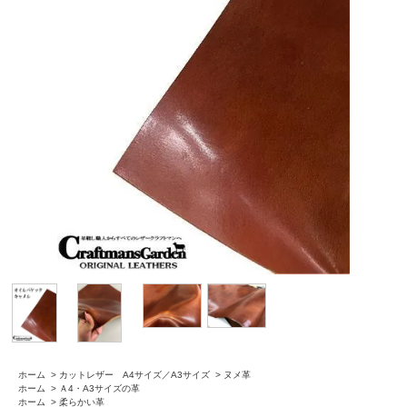
ホーム
>
カットレザー A4サイズ／A3サイズ
>
ヌメ革
ホーム
>
Ａ4・A3サイズの革
ホーム
>
柔らかい革