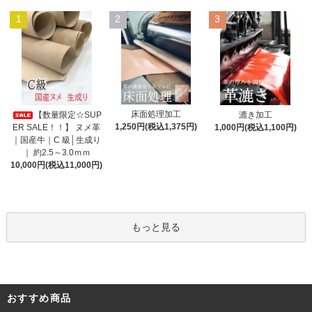
1
2
3
床面処理加工
【数量限定☆SUP
漉き加工
1,250円(税込1,375円)
ER SALE！！】 ヌメ革
1,000円(税込1,100円)
｜国産牛｜C 級│生成り
｜ 約2.5～3.0ｍｍ
10,000円(税込11,000円)
もっと見る
おすすめ商品