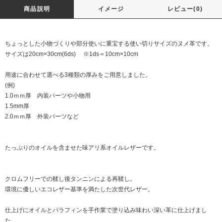
商品説明
イメージ
レビュー(0)
ちょっとした小物づくりや部分使いに重宝する使い切りサイズのヌメ革です。
サイズは20cm×30cm(6ds) ※1ds＝10cm×10cm
用途に合わせて選べる3種類の厚みをご用意しました。
(例)
1.0ｍｍ厚 内装パーツや小物用
1.5mm厚
2.0ｍｍ厚 外装パーツなど
たっぷりのオイルを含ませた味アリ系オイルレザーです。
クロムフリーでの鞣し後タンニンによる再鞣し。
環境に優しいエコレザー基準を満たした次世代レザー。
仕上げにオイルとパラフィンを手作業で塗り込み味わい深い革に仕上げまし
た。