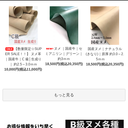
ヌメ ｜国産牛｜セ
【数量限定☆SUP
国産ヌメ｜ナチュラル
ミアニリン｜グリーン｜
ER SALE！！】 ヌメ革
(きなり)｜原厚 約3.0～2.
約3ｍｍ
｜国産牛｜C 級│生成り
5ｍｍ
18,500円(税込20,350円)
｜ 約2.5～3.0ｍｍ
18,500円(税込20,350円)
10,000円(税込11,000円)
もっと見る