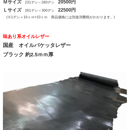
Ｍサイズ
20500円
231デシ～260デシ
Ｌサイズ
22500円
261デシ～300デシ
(※1デシ＝10ｃｍ×10ｃｍ 商品価格には別途消費税がかかります。)
味あり系オイルレザー
国産 オイルバケッタレザー
ブラック 約2.5ｍｍ厚