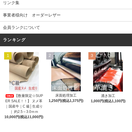
リンク集
事業者様向け オーダーレザー
会員ランクについて
ランキング
1
2
3
床面処理加工
【数量限定☆SUP
漉き加工
1,250円(税込1,375円)
ER SALE！！】 ヌメ革
1,000円(税込1,100円)
｜国産牛｜C 級│生成り
｜ 約2.5～3.0ｍｍ
10,000円(税込11,000円)