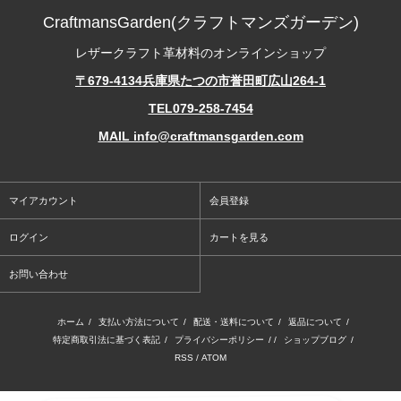
CraftmansGarden(クラフトマンズガーデン)
レザークラフト革材料のオンラインショップ
〒679-4134兵庫県たつの市誉田町広山264-1
TEL079-258-7454
MAIL info@craftmansgarden.com
マイアカウント
会員登録
ログイン
カートを見る
お問い合わせ
ホーム
/
支払い方法について
/
配送・送料について
/
返品について
/
特定商取引法に基づく表記
/
プライバシーポリシー
/ /
ショップブログ
/
RSS
/
ATOM