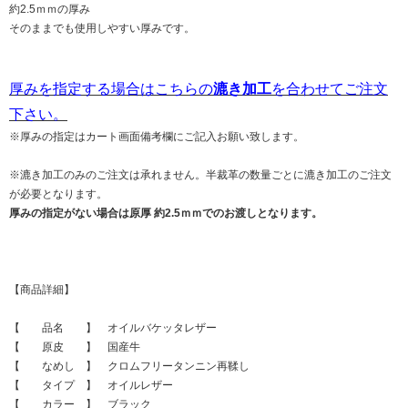
約2.5ｍｍの厚み
そのままでも使用しやすい厚みです。
厚みを指定する場合はこちらの
漉き加工
を合わせてご注文
下さい。
※厚みの指定はカート画面備考欄にご記入お願い致します。
※漉き加工のみのご注文は承れません。半裁革の数量ごとに漉き加工のご注文
が必要となります。
厚みの指定がない場合は原厚 約2.5ｍｍでのお渡しとなります。
【商品詳細】
【 品名 】 オイルバケッタレザー
【 原皮 】 国産牛
【 なめし 】 クロムフリータンニン再鞣し
【 タイプ 】 オイルレザー
【 カラー 】 ブラック