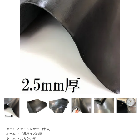
ホーム
>
オイルレザー (半裁)
ホーム
>
半裁サイズの革
ホーム
>
柔らかい革