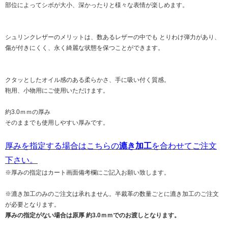
部位によってシボが大小、深かったりと様々な表情が楽しめます。
シュリンクレザーのメリットは、数あるレザーの中でも とりわけ弾力があり、
傷が付きにくく、永く綺麗な状態を保つことができます。
クタッとしたオイル感のある柔らかさ、手に吸い付く質感。
鞄用、小物用にご使用いただけます。
約3.0ｍｍの厚み
そのままでも使用しやすい厚みです。
厚みを指定する場合はこちらの
漉き加工
を合わせてご注文
下さい。
※厚みの指定はカート画面備考欄にご記入お願い致します。
※漉き加工のみのご注文は承れません。半裁革の数量ごとに漉き加工のご注文
が必要となります。
厚みの指定がない場合は原厚 約3.0ｍｍでのお渡しとなります。