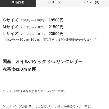
商品説明
イメージ
レビュー(0)
Ｓサイズ
19500円
200デシ～230デシ
Ｍサイズ
21500円
231デシ～260デシ
Ｌサイズ
23500円
261デシ～300デシ
(※1デシ＝10ｃｍ×10ｃｍ 商品価格には別途消費税がかかります。)
国産 オイルバケッタ シュリンクレザー
赤茶 約3.0ｍｍ厚
たっぷりのオイルを含ませたオイルレザーです。
シュリンク（収縮）加工による美しい「シボ」が特徴のレザーです。