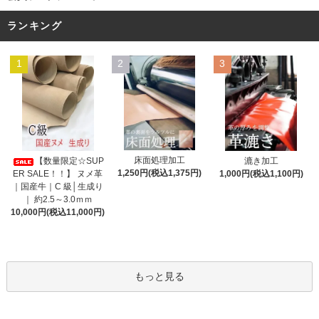
ランキング
1
2
3
床面処理加工
【数量限定☆SUP
漉き加工
1,250円(税込1,375円)
ER SALE！！】 ヌメ革
1,000円(税込1,100円)
｜国産牛｜C 級│生成り
｜ 約2.5～3.0ｍｍ
10,000円(税込11,000円)
もっと見る