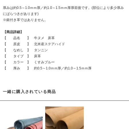
厚みは約0.5～1.0ｍｍ厚／約1.0～1.5ｍｍ厚厚前後です。(部位により多少厚み
にばらつきがあります)
※銀付き革ではありません。
【商品詳細】
【 品名 】 牛ヌメ 床革
【 原皮 】 北米産ステアハイド
【 なめし 】 タンニン
【 タイプ 】 床革
【 カラー 】 くすみブルー
【 厚み 】 約0.5～1.0ｍｍ厚／約1.0～1.5ｍｍ厚
一緒に購入されている商品