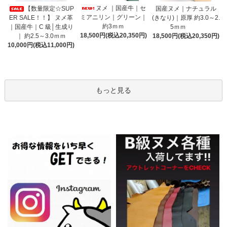
ヌメ ｜国産牛｜セ
【数量限定☆SUP
国産ヌメ｜ナチュラル
ミアニリン｜グリーン｜
ER SALE！！】 ヌメ革
(きなり)｜原厚 約3.0～2.
約3ｍｍ
｜国産牛｜C 級│生成り
5ｍｍ
18,500円(税込20,350円)
｜ 約2.5～3.0ｍｍ
18,500円(税込20,350円)
10,000円(税込11,000円)
もっと見る