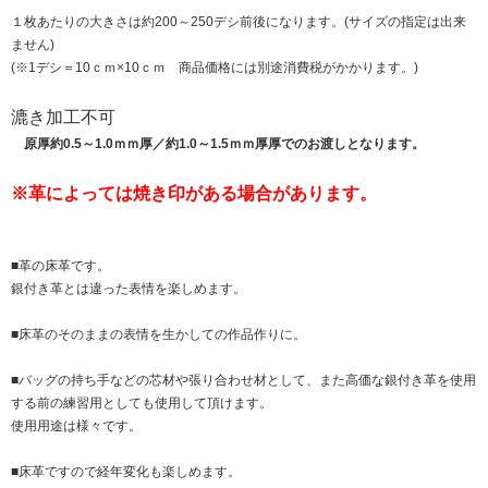
１枚あたりの大きさは約200～250デシ前後になります。(サイズの指定は出来
ません)
(※1デシ＝10ｃｍ×10ｃｍ 商品価格には別途消費税がかかります。)
漉き加工不可
原厚約0.5～1.0ｍｍ厚／約1.0～1.5ｍｍ厚厚でのお渡しとなります。
※革によっては焼き印がある場合があります。
■革の床革です。
銀付き革とは違った表情を楽しめます。
■床革のそのままの表情を生かしての作品作りに。
■バッグの持ち手などの芯材や張り合わせ材として、また高価な銀付き革を使用
する前の練習用としても使用して頂けます。
使用用途は様々です。
■床革ですので経年変化も楽しめます。