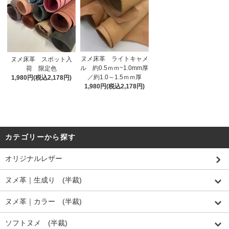
ヌメ床革 ライトキャメ
ヌメ床革 スポット入
ル 約0.5ｍｍ~1.0mm厚
荷 限定色
／約1.0～1.5ｍｍ厚
1,980円(税込2,178円)
1,980円(税込2,178円)
カテゴリーから探す
オリジナルレザー
ヌメ革｜生成り (半裁)
ヌメ革｜カラー (半裁)
ソフトヌメ (半裁)