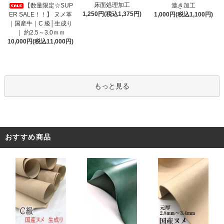
床面処理加工
【数量限定☆SUP
漉き加工
1,250円(税込1,375円)
ER SALE！！】 ヌメ革
1,000円(税込1,100円)
｜国産牛｜C 級│生成り
｜ 約2.5～3.0ｍｍ
10,000円(税込11,000円)
もっと見る
おすすめ商品