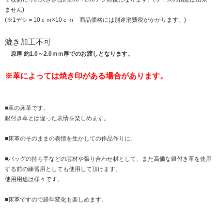
ません)
(※1デシ＝10ｃｍ×10ｃｍ 商品価格には別途消費税がかかります。)
漉き加工不可
原厚 約1.0～2.0ｍｍ厚でのお渡しとなります。
※革によっては焼き印がある場合があります。
■革の床革です。
銀付き革とは違った表情を楽しめます。
■床革のそのままの表情を生かしての作品作りに。
■バッグの持ち手などの芯材や張り合わせ材として、また高価な銀付き革を使用
する前の練習用としても使用して頂けます。
使用用途は様々です。
■床革ですので経年変化も楽しめます。