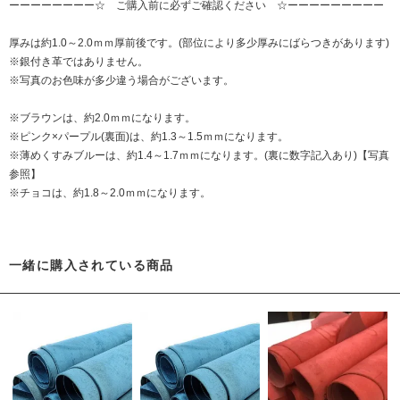
ーーーーーーーー☆ ご購入前に必ずご確認ください ☆ーーーーーーーーー
厚みは約1.0～2.0ｍｍ厚前後です。(部位により多少厚みにばらつきがあります)
※銀付き革ではありません。
※写真のお色味が多少違う場合がございます。
※ブラウンは、約2.0ｍｍになります。
※ピンク×パープル(裏面)は、約1.3～1.5ｍｍになります。
※薄めくすみブルーは、約1.4～1.7ｍｍになります。(裏に数字記入あり)【写真
参照】
※チョコは、約1.8～2.0ｍｍになります。
一緒に購入されている商品