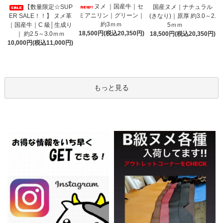
ヌメ ｜国産牛｜セ
【数量限定☆SUP
国産ヌメ｜ナチュラル
ミアニリン｜グリーン｜
ER SALE！！】 ヌメ革
(きなり)｜原厚 約3.0～2.
約3ｍｍ
｜国産牛｜C 級│生成り
5ｍｍ
18,500円(税込20,350円)
｜ 約2.5～3.0ｍｍ
18,500円(税込20,350円)
10,000円(税込11,000円)
もっと見る