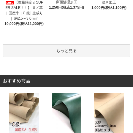
床面処理加工
【数量限定☆SUP
漉き加工
1,250円(税込1,375円)
ER SALE！！】 ヌメ革
1,000円(税込1,100円)
｜国産牛｜C 級│生成り
｜ 約2.5～3.0ｍｍ
10,000円(税込11,000円)
もっと見る
おすすめ商品