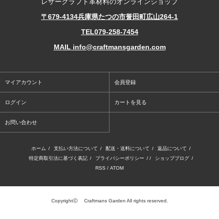
レザークラフト革材料のオンラインショップ
〒679-4134兵庫県たつの市誉田町広山264-1
TEL079-258-7454
MAIL info@craftmansgarden.com
マイアカウント
会員登録
ログイン
カートを見る
お問い合わせ
ホーム
/
支払い方法について
/
配送・送料について
/
返品について
/
特定商取引法に基づく表記
/
プライバシーポリシー
/ /
ショップブログ
/
RSS
/
ATOM
Copyrightⓒ Craftmans Garden All rights reserved.