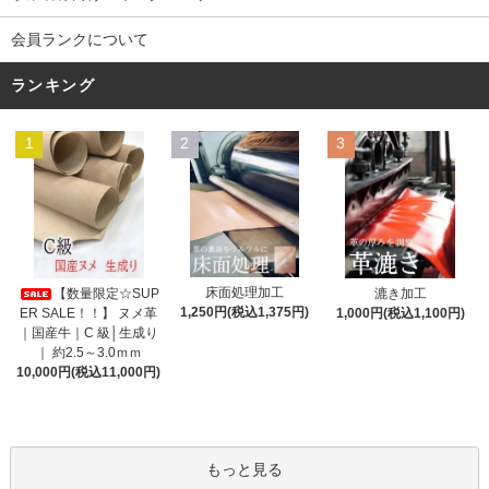
会員ランクについて
ランキング
1
2
3
床面処理加工
【数量限定☆SUP
漉き加工
1,250円(税込1,375円)
ER SALE！！】 ヌメ革
1,000円(税込1,100円)
｜国産牛｜C 級│生成り
｜ 約2.5～3.0ｍｍ
10,000円(税込11,000円)
もっと見る