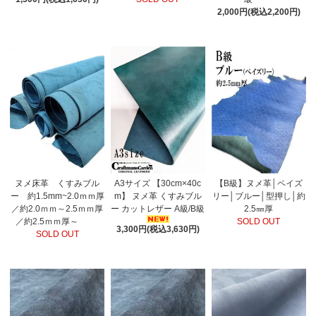
2,000円(税込2,200円)
ヌメ床革 くすみブル
A3サイズ 【30cm×40c
【B級】ヌメ革│ペイズ
ー 約1.5mm~2.0ｍｍ厚
m】 ヌメ革 くすみブル
リー│ブルー│型押し│約
／約2.0ｍｍ～2.5ｍｍ厚
ー カットレザー A級/B級
2.5㎜厚
／約2.5ｍｍ厚～
SOLD OUT
3,300円(税込3,630円)
SOLD OUT