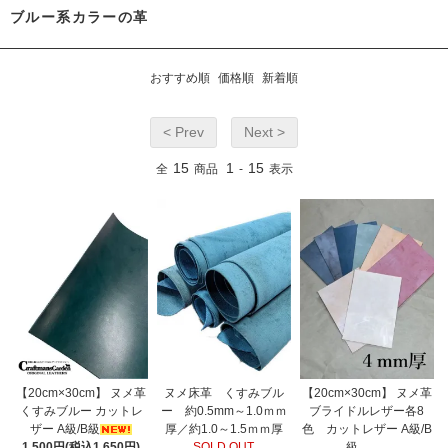
ブルー系カラーの革
おすすめ順
価格順
新着順
< Prev
Next >
15
1
15
全
商品
-
表示
【20cm×30cm】 ヌメ革
ヌメ床革 くすみブル
【20cm×30cm】 ヌメ革
くすみブルー カットレ
ー 約0.5mm～1.0ｍｍ
ブライドルレザー各8
ザー A級/B級
厚／約1.0～1.5ｍｍ厚
色 カットレザー A級/B
1,500円(税込1,650円)
SOLD OUT
級