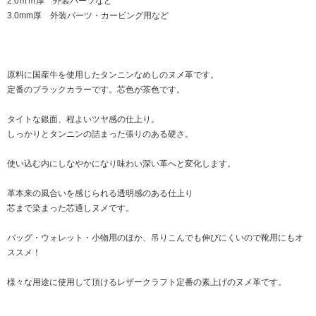
2.0ｍｍ厚 外装パーツなど
3.0mm厚 外装パーツ・カービング用など
原料に国産牛を使用したタンニンなめしのヌメ革です。
定番のブラックカラーです。芯色が茶色です。
タイトな銀面、程よいツヤ感の仕上り。
しっかりとタンニンの詰まった張りのある硬さ。
使い込む内にしなやかになり味わい深い革へと変化します。
革本来の風合いを感じられる透明感のある仕上り
芯まで染まった芯通しヌメです。
バッグ・ウォレット・小物用のほか、吊りこんでも伸びにくいので靴用にもオ
ススメ！
様々な用途に使用して頂けるレザークラフト定番の素上げのヌメ革です。