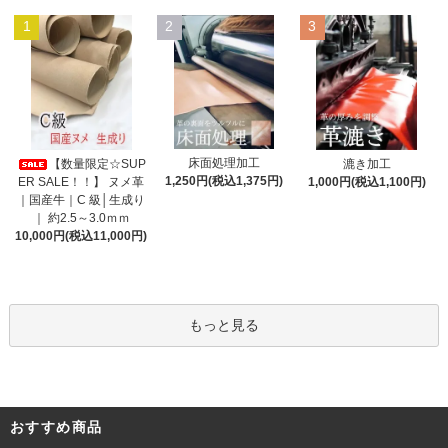
1
2
3
床面処理加工
【数量限定☆SUP
漉き加工
1,250円(税込1,375円)
ER SALE！！】 ヌメ革
1,000円(税込1,100円)
｜国産牛｜C 級│生成り
｜ 約2.5～3.0ｍｍ
10,000円(税込11,000円)
もっと見る
おすすめ商品