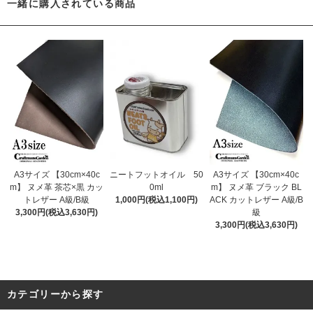
一緒に購入されている商品
A3サイズ 【30cm×40c
ニートフットオイル 50
A3サイズ 【30cm×40c
m】 ヌメ革 茶芯×黒 カッ
0ml
m】 ヌメ革 ブラック BL
トレザー A級/B級
1,000円(税込1,100円)
ACK カットレザー A級/B
3,300円(税込3,630円)
級
3,300円(税込3,630円)
カテゴリーから探す