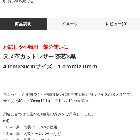
買い物を続ける
商品説明
イメージ
レビュー(0)
お試しや小物用・部分使いに
ヌメ革カットレザー 茶芯×黒
40cm×30cmサイズ 1.0ｍｍ/2.0ｍｍ
ちょっとした小物づくりや部分使いに重宝する使い切りサイズのヌメ革です。
サイズは40cm×30cm(12ds) ※1ds＝10cm×10cm
用途に合わせて選べる4種類の厚みをご用意しました。
(例)
1.0ｍｍ厚 内装パーツや小物用
1.5ｍｍ厚 内装・外装パーツなど