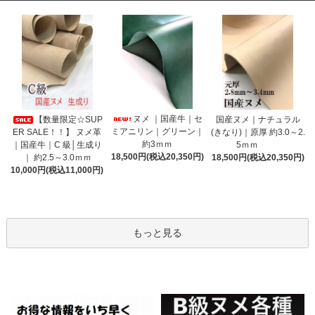
ヌメ ｜国産牛｜セ
【数量限定☆SUP
国産ヌメ｜ナチュラル
ミアニリン｜グリーン｜
ER SALE！！】 ヌメ革
(きなり)｜原厚 約3.0～2.
約3ｍｍ
｜国産牛｜C 級│生成り
5ｍｍ
18,500円(税込20,350円)
｜ 約2.5～3.0ｍｍ
18,500円(税込20,350円)
10,000円(税込11,000円)
もっと見る