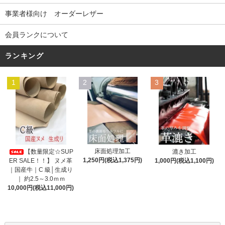
事業者様向け オーダーレザー
会員ランクについて
ランキング
1
2
3
床面処理加工
【数量限定☆SUP
漉き加工
1,250円(税込1,375円)
ER SALE！！】 ヌメ革
1,000円(税込1,100円)
｜国産牛｜C 級│生成り
｜ 約2.5～3.0ｍｍ
10,000円(税込11,000円)