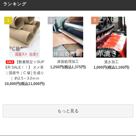
ランキング
1
2
3
床面処理加工
【数量限定☆SUP
漉き加工
1,250円(税込1,375円)
ER SALE！！】 ヌメ革
1,000円(税込1,100円)
｜国産牛｜C 級│生成り
｜ 約2.5～3.0ｍｍ
10,000円(税込11,000円)
もっと見る