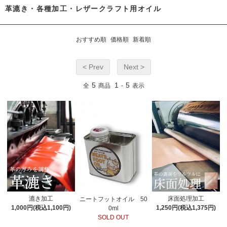
革漉き・各種加工・レザークラフト用オイル
おすすめ順
価格順
新着順
< Prev
Next >
5
1
5
全
商品
-
表示
漉き加工
床面処理加工
ニートフットオイル 50
1,000円(税込1,100円)
1,250円(税込1,375円)
0ml
SOLD OUT